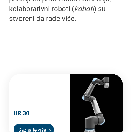
kolaborativni roboti (
koboti
) su
stvoreni da rade više.
UR 30
Saznajte više