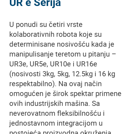
UR e Serija
U ponudi su četiri vrste
kolaborativnih robota koje su
determinisane nosivošću kada je
manipulisanje teretom u pitanju –
UR3e, UR5e, UR10e i UR16e
(nosivosti 3kg, 5kg, 12.5kg i 16 kg
respektabilno). Na ovaj način
omogućen je širok spektar primene
ovih industrijskih mašina. Sa
neverovatnom fleksibilnošću i
jednostavnom integracijom u
postojeća proizvodna okruženja,